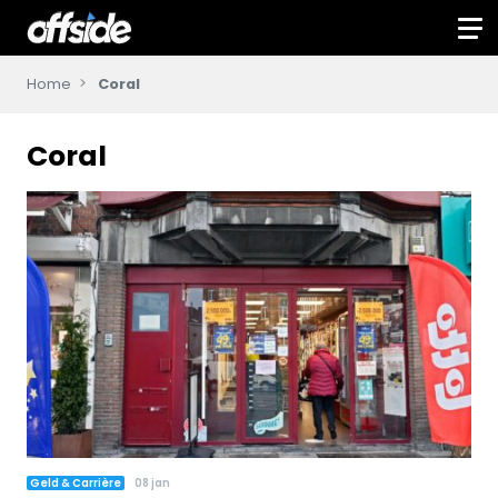
Home
Coral
Coral
Geld & Carrière
08 jan