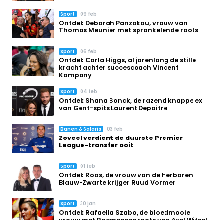
Sport
09 feb
Ontdek Deborah Panzokou, vrouw van
Thomas Meunier met sprankelende roots
Sport
06 feb
Ontdek Carla Higgs, al jarenlang de stille
kracht achter succescoach Vincent
Kompany
Sport
04 feb
Ontdek Shana Sonck, de razend knappe ex
van Gent-spits Laurent Depoitre
Banen & Salaris
03 feb
Zoveel verdient de duurste Premier
League-transfer ooit
Sport
01 feb
Ontdek Roos, de vrouw van de herboren
Blauw-Zwarte krijger Ruud Vormer
Sport
30 jan
Ontdek Rafaella Szabo, de bloedmooie
vrouw met Roemeense roots van Axel Witsel