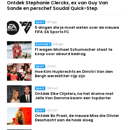
Ontdek Stephanie Clerckx, ex van Guy Van
Sande en perschef Soudal Quick-Step
Sport
07 apr
5 dingen die je moet weten over de nieuwe
FIFA: EA Sports FC
Formule 1
04 apr
F1 wagen Michael Schumacher staat te
koop voor absurd bedrag
Sport
11 mrt
Hoe Kim Huybrechts en Dimitri Van den
Bergh wereldtitel-rijp zijn
Sport
09 mrt
Ontdek Elke Clijsters, na het drama met
Jelle Van Damme kwam een topdarter
Sport
02 mrt
Ontdek Bo Praet, de nieuwe Miss die Olivier
Deschacht aan de haak sloeg