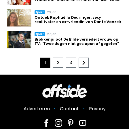
Sport
29 jan
Ontdek Raphaëlla Deuringer, sexy
realityster en ex-vriendin van Dante Vanzeir
Sport
27 jan
Brokkenpiloot De Bilde vernedert vrouw op
TV: “Twee dagen niet geslapen of gegeten”
1
2
3
Adverteren
Contact
Privacy