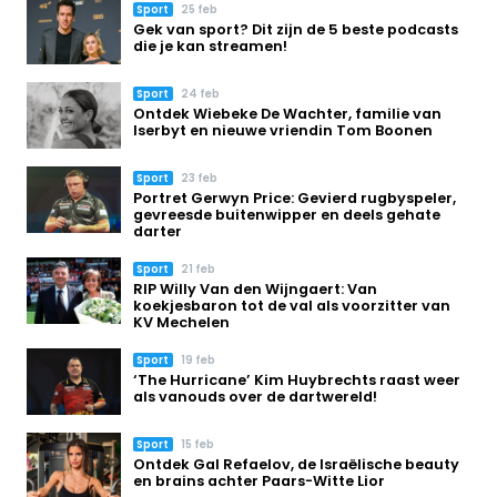
Sport
25 feb
Gek van sport? Dit zijn de 5 beste podcasts
die je kan streamen!
Sport
24 feb
Ontdek Wiebeke De Wachter, familie van
Iserbyt en nieuwe vriendin Tom Boonen
Sport
23 feb
Portret Gerwyn Price: Gevierd rugbyspeler,
gevreesde buitenwipper en deels gehate
darter
Sport
21 feb
RIP Willy Van den Wijngaert: Van
koekjesbaron tot de val als voorzitter van
KV Mechelen
Sport
19 feb
‘The Hurricane’ Kim Huybrechts raast weer
als vanouds over de dartwereld!
Sport
15 feb
Ontdek Gal Refaelov, de Israëlische beauty
en brains achter Paars-Witte Lior