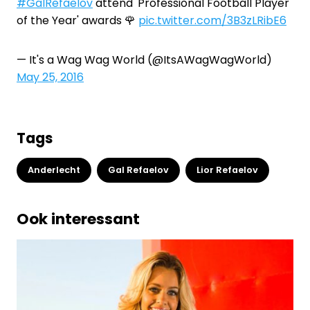
#GalRefaelov
attend 'Professional Football Player
of the Year' awards 🌹
pic.twitter.com/3B3zLRibE6
— It's a Wag Wag World (@ItsAWagWagWorld)
May 25, 2016
Tags
Anderlecht
Gal Refaelov
Lior Refaelov
Ook interessant