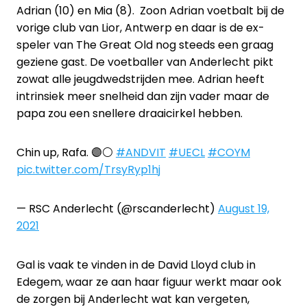
Adrian (10) en Mia (8). Zoon Adrian voetbalt bij de
vorige club van Lior, Antwerp en daar is de ex-
speler van The Great Old nog steeds een graag
geziene gast. De voetballer van Anderlecht pikt
zowat alle jeugdwedstrijden mee. Adrian heeft
intrinsiek meer snelheid dan zijn vader maar de
papa zou een snellere draaicirkel hebben.
Chin up, Rafa. 🟣⚪
#ANDVIT
#UECL
#COYM
pic.twitter.com/TrsyRyp1hj
— RSC Anderlecht (@rscanderlecht)
August 19,
2021
Gal is vaak te vinden in de David Lloyd club in
Edegem, waar ze aan haar figuur werkt maar ook
de zorgen bij Anderlecht wat kan vergeten,