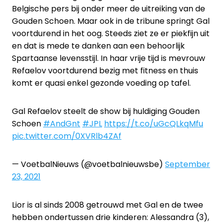
Belgische pers bij onder meer de uitreiking van de
Gouden Schoen. Maar ook in de tribune springt Gal
voortdurend in het oog. Steeds ziet ze er piekfijn uit
en dat is mede te danken aan een behoorlijk
Spartaanse levensstijl. In haar vrije tijd is mevrouw
Refaelov voortdurend bezig met fitness en thuis
komt er quasi enkel gezonde voeding op tafel.
Gal Refaelov steelt de show bij huldiging Gouden
Schoen
#AndGnt
#JPL
https://t.co/uGcQLkqMfu
pic.twitter.com/0XVRlb4ZAf
— VoetbalNieuws (@voetbalnieuwsbe)
September
23, 2021
Lior is al sinds 2008 getrouwd met Gal en de twee
hebben ondertussen drie kinderen: Alessandra (3),