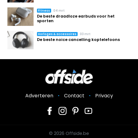
Fitness
04 mrt
De beste draadloze earbuds voor het
sporten
Horloges & accessoires
03 mrt
De beste noice cancelling koptelefoons
Adverteren
Contact
Privacy
© 2026 Offside.be