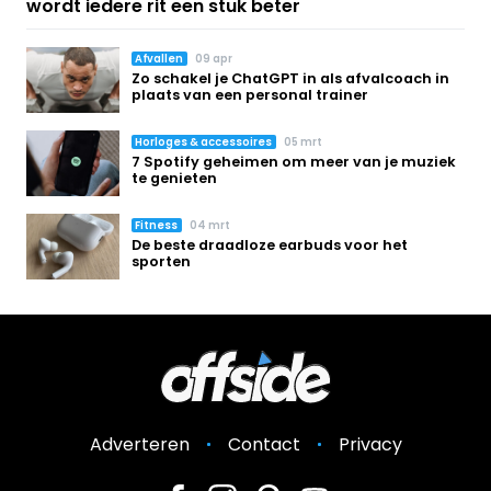
wordt iedere rit een stuk beter
Afvallen
09 apr
Zo schakel je ChatGPT in als afvalcoach in
plaats van een personal trainer
Horloges & accessoires
05 mrt
7 Spotify geheimen om meer van je muziek
te genieten
Fitness
04 mrt
De beste draadloze earbuds voor het
sporten
Adverteren
Contact
Privacy