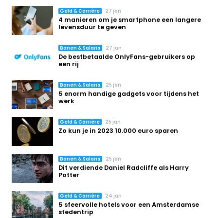
Geld & Carrière
27 jan
4 manieren om je smartphone een langere
levensduur te geven
Banen & Salaris
27 jan
De bestbetaalde OnlyFans-gebruikers op
een rij
Banen & Salaris
25 jan
5 enorm handige gadgets voor tijdens het
werk
Geld & Carrière
25 jan
Zo kun je in 2023 10.000 euro sparen
Banen & Salaris
25 jan
Dit verdiende Daniel Radcliffe als Harry
Potter
Geld & Carrière
24 jan
5 sfeervolle hotels voor een Amsterdamse
stedentrip