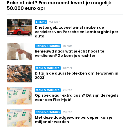
Fake of niet? Eén eurocent levert je mogelijk
50.000 euro op!
Auto’s
24 mrt
Knettergek: zoveel winst maken de
verdelers van Porsche en Lamborghini per
auto
Banen & Salaris
19 mrt
Benieuwd naar wat je écht hoort te
verdienen? Zo kom je erachter!
Geld & Carrière
10 mrt
Dit zijn de duurste plekken om te wonen in
2023
Geld & Carrière
26 feb
Op zoek naar extra cash? Dit zijn de regels
voor een Flexi-job!
Banen & Salaris
23 feb
Met deze doodgewone beroepen kun je
miljonair worden