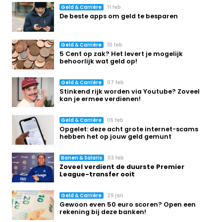
Geld & Carrière
11 feb
De beste apps om geld te besparen
Geld & Carrière
10 feb
5 Cent op zak? Het levert je mogelijk
behoorlijk wat geld op!
Geld & Carrière
07 feb
Stinkend rijk worden via Youtube? Zoveel
kan je ermee verdienen!
Geld & Carrière
05 feb
Opgelet: deze acht grote internet-scams
hebben het op jouw geld gemunt
Banen & Salaris
03 feb
Zoveel verdient de duurste Premier
League-transfer ooit
Geld & Carrière
29 jan
Gewoon even 50 euro scoren? Open een
rekening bij deze banken!