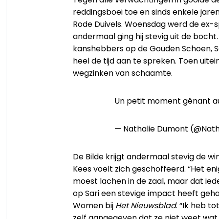
reddingsboei toe en sinds enkele jaren i
Rode Duivels. Woensdag werd de ex-sp
andermaal ging hij stevig uit de bocht
kanshebbers op de Gouden Schoen, Sar
heel de tijd aan te spreken. Toen uitein
wegzinken van schaamte.
Un petit moment gênant 
— Nathalie Dumont (@Na
De Bilde krijgt andermaal stevig de w
Kees voelt zich geschoffeerd. “Het en
moest lachen in de zaal, maar dat ieder
op Sari een stevige impact heeft geh
Women bij
Het Nieuwsblad
. “Ik heb t
zelf aangegeven dat ze niet weet wa