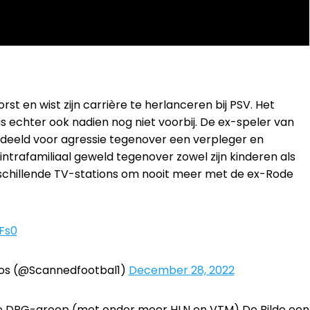
rst en wist zijn carrière te herlanceren bij PSV. Het
 echter ook nadien nog niet voorbij. De ex-speler van
deeld voor agressie tegenover een verpleger en
intrafamiliaal geweld tegenover zowel zijn kinderen als
rschillende TV-stations om nooit meer met de ex-Rode
Fs0
os (@Scannedfootbal1)
December 28, 2022
de DPG-groep (met onder meer HLN en VTM) De Bilde een