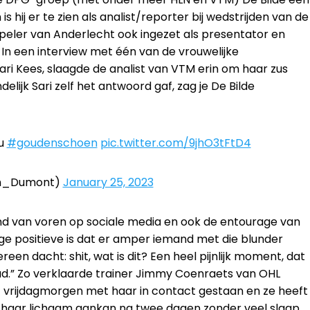
s hij er te zien als analist/reporter bij wedstrijden van de
eler van Anderlecht ook ingezet als presentator en
. In een interview met één van de vrouwelijke
i Kees, slaagde de analist van VTM erin om haar zus
delijk Sari zelf het antwoord gaf, zag je De Bilde
au
#goudenschoen
pic.twitter.com/9jhO3tFtD4
th_Dumont)
January 25, 2023
ind van voren op sociale media en ook de entourage van
ige positieve is dat er amper iemand met die blunder
een dacht: shit, wat is dit? Een heel pijnlijk moment, dat
ad.” Zo verklaarde trainer Jimmy Coenraets van OHL
ot vrijdagmorgen met haar in contact gestaan en ze heeft
t haar lichaam aankan na twee dagen zonder veel slaap