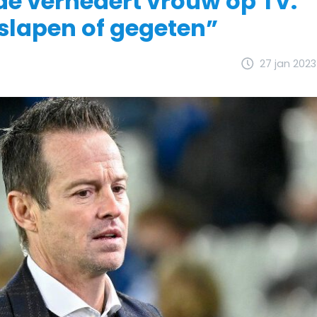
de vernedert vrouw op TV:
slapen of gegeten”
27 jan 2023