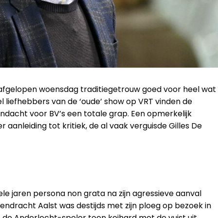
fgelopen woensdag traditiegetrouw goed voor heel wat
el liefhebbers van de ‘oude’ show op VRT vinden de
ndacht voor BV’s een totale grap. Een opmerkelijk
 aanleiding tot kritiek, de al vaak verguisde Gilles De
kele jaren persona non grata na zijn agressieve aanval
Eendracht Aalst was destijds met zijn ploeg op bezoek in
e de Anderlecht-speler toen keihard met de vuist uit