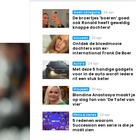
Geen categorie
26 apr
De broertjes ‘boeren’ goed:
ook Ronald heeft geweldig
knappe dochters!
Vrouwen
25 apr
Ontdek de bloedmooie
dochters van ex-
international Frank De Boer
Auto’s
24 apr
Met deze 5 handige gadgets
voor in de auto wordt iedere
rit een stuk beter
Vrouwen
23 apr
Blondine Anastasya maakt je
op slag fan van ‘De Tafel van
vier’
Films & Series
23 apr
5 redenen waarom
Succession een serie is die je
moét zien