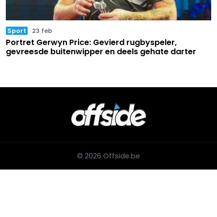
Sport
23 feb
Portret Gerwyn Price: Gevierd rugbyspeler,
gevreesde buitenwipper en deels gehate darter
© 2026 Offside.be