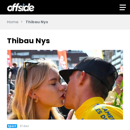
Home
Thibau Nys
Thibau Nys
Sport
31 dec