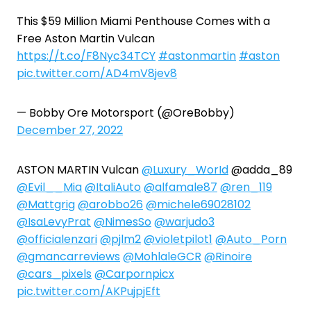
This $59 Million Miami Penthouse Comes with a
Free Aston Martin Vulcan
https://t.co/F8Nyc34TCY
#astonmartin
#aston
pic.twitter.com/AD4mV8jev8
— Bobby Ore Motorsport (@OreBobby)
December 27, 2022
ASTON MARTIN Vulcan
@Luxury_WorId
@adda_89
@Evil__Mia
@ItaliAuto
@alfamale87
@ren_119
@Mattgrig
@arobbo26
@michele69028102
@IsaLevyPrat
@NimesSo
@warjudo3
@officialenzari
@pjlm2
@violetpilot1
@Auto_Porn
@gmancarreviews
@MohlaleGCR
@Rinoire
@cars_pixels
@Carpornpicx
pic.twitter.com/AKPujpjEft