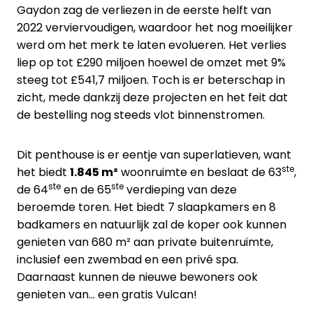
Gaydon zag de verliezen in de eerste helft van
2022 verviervoudigen, waardoor het nog moeilijker
werd om het merk te laten evolueren. Het verlies
liep op tot £290 miljoen hoewel de omzet met 9%
steeg tot £541,7 miljoen. Toch is er beterschap in
zicht, mede dankzij deze projecten en het feit dat
de bestelling nog steeds vlot binnenstromen.
Dit penthouse is er eentje van superlatieven, want
ste
het biedt
1.845 m²
woonruimte en beslaat de 63
,
ste
ste
de 64
en de 65
verdieping van deze
beroemde toren. Het biedt 7 slaapkamers en 8
badkamers en natuurlijk zal de koper ook kunnen
genieten van 680 m² aan private buitenruimte,
inclusief een zwembad en een privé spa.
Daarnaast kunnen de nieuwe bewoners ook
genieten van… een gratis Vulcan!