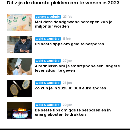
Dit zijn de duurste plekken om te wonen in 2023
Banen & Salaris
23 feb
Met deze doodgewone beroepen kun je
miljonair worden
Geld & Carrière
11 feb
De beste apps om geld te besparen
Geld & Carrière
27 jan
4 manieren om je smartphone een langere
levensduur te geven
Geld & Carrière
25 jan
Zo kun je in 2023 10.000 euro sparen
Geld & Carrière
20 jan
De beste tips om gas te besparen en in
energiekosten te drukken