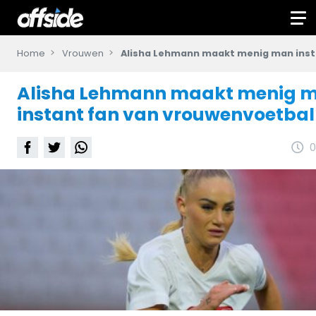
Home
Vrouwen
Alisha Lehmann maakt menig man inst
Alisha Lehmann maakt menig 
instant fan van vrouwenvoetbal
0