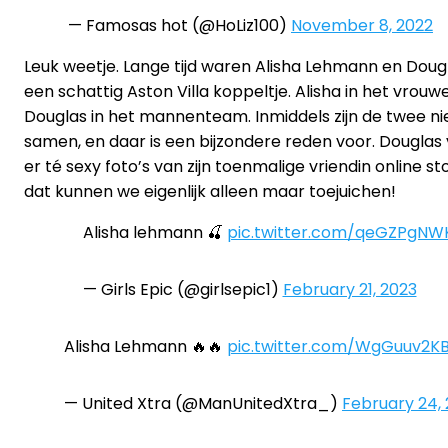
— Famosas hot (@HoLiz100)
November 8, 2022
Leuk weetje. Lange tijd waren Alisha Lehmann en Dougl
een schattig Aston Villa koppeltje. Alisha in het vrou
Douglas in het mannenteam. Inmiddels zijn de twee n
samen, en daar is een bijzondere reden voor. Douglas
er té sexy foto’s van zijn toenmalige vriendin online s
dat kunnen we eigenlijk alleen maar toejuichen!
Alisha lehmann 🍒
pic.twitter.com/qeGZPgNW
— Girls Epic (@girlsepic1)
February 21, 2023
Alisha Lehmann 🔥🔥
pic.twitter.com/WgGuuv2K
— United Xtra (@ManUnitedXtra_)
February 24,