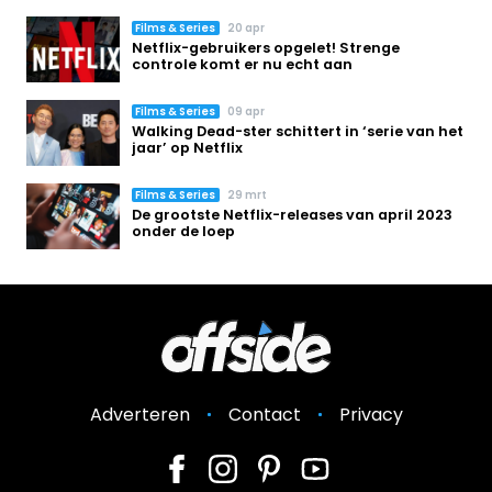
Films & Series
20 apr
Netflix-gebruikers opgelet! Strenge
controle komt er nu echt aan
Films & Series
09 apr
Walking Dead-ster schittert in ‘serie van het
jaar’ op Netflix
Films & Series
29 mrt
De grootste Netflix-releases van april 2023
onder de loep
Adverteren
Contact
Privacy