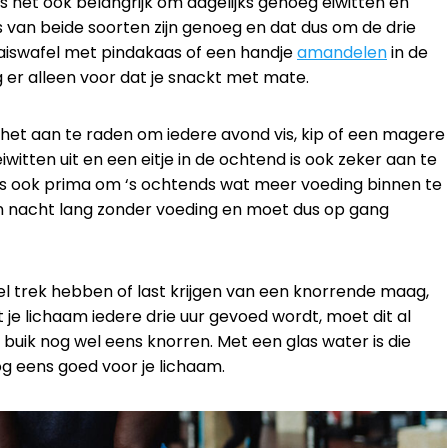
 het ook belangrijk om dagelijks genoeg eiwitten en
es van beide soorten zijn genoeg en dat dus om de drie
aiswafel met pindakaas of een handje
amandelen
in de
 er alleen voor dat je snackt met mate.
t het aan te raden om iedere avond vis, kip of een magere
 eiwitten uit en een eitje in de ochtend is ook zeker aan te
 is ook prima om ‘s ochtends wat meer voeding binnen te
een nacht lang zonder voeding en moet dus op gang
l trek hebben of last krijgen van een knorrende maag,
t je lichaam iedere drie uur gevoed wordt, moet dit al
 buik nog wel eens knorren. Met een glas water is die
 nog eens goed voor je lichaam.