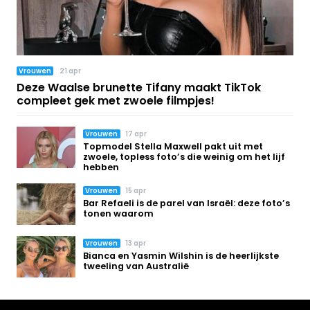
Vrouwen
21 apr
Deze Waalse brunette Tifany maakt TikTok
compleet gek met zwoele filmpjes!
Vrouwen
17 apr
Topmodel Stella Maxwell pakt uit met
zwoele, topless foto’s die weinig om het lijf
hebben
Vrouwen
15 apr
Bar Refaeli is de parel van Israël: deze foto’s
tonen waarom
Vrouwen
13 apr
Bianca en Yasmin Wilshin is de heerlijkste
tweeling van Australië