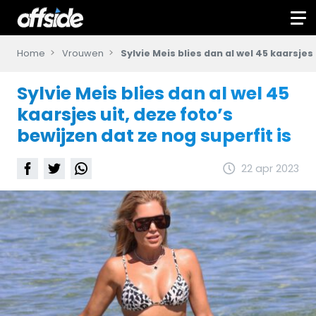
Home
Vrouwen
Sylvie Meis blies dan al wel 45 kaarsjes
Sylvie Meis blies dan al wel 45
kaarsjes uit, deze foto’s
bewijzen dat ze nog superfit is
22 apr 2023