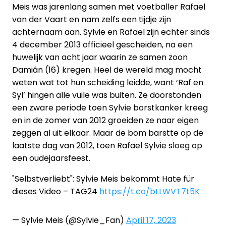
Meis was jarenlang samen met voetballer Rafael
van der Vaart en nam zelfs een tijdje zijn
achternaam aan. Sylvie en Rafael zijn echter sinds
4 december 2013 officieel gescheiden, na een
huwelijk van acht jaar waarin ze samen zoon
Damián (16) kregen. Heel de wereld mag mocht
weten wat tot hun scheiding leidde, want ‘Raf en
Syl’ hingen alle vuile was buiten. Ze doorstonden
een zware periode toen Sylvie borstkanker kreeg
en in de zomer van 2012 groeiden ze naar eigen
zeggen al uit elkaar. Maar de bom barstte op de
laatste dag van 2012, toen Rafael Sylvie sloeg op
een oudejaarsfeest.
"Selbstverliebt": Sylvie Meis bekommt Hate für
dieses Video – TAG24
https://t.co/bLLWVT7t5K
— Sylvie Meis (@Sylvie_Fan)
April 17, 2023