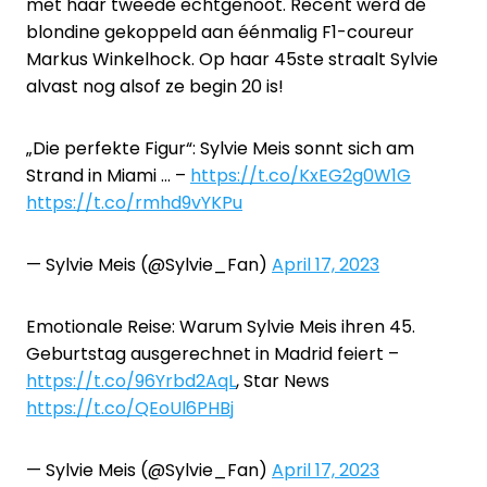
met haar tweede echtgenoot. Recent werd de
blondine gekoppeld aan éénmalig F1-coureur
Markus Winkelhock. Op haar 45ste straalt Sylvie
alvast nog alsof ze begin 20 is!
„Die perfekte Figur“: Sylvie Meis sonnt sich am
Strand in Miami … –
https://t.co/KxEG2g0W1G
https://t.co/rmhd9vYKPu
— Sylvie Meis (@Sylvie_Fan)
April 17, 2023
Emotionale Reise: Warum Sylvie Meis ihren 45.
Geburtstag ausgerechnet in Madrid feiert –
https://t.co/96Yrbd2AqL
, Star News
https://t.co/QEoUl6PHBj
— Sylvie Meis (@Sylvie_Fan)
April 17, 2023