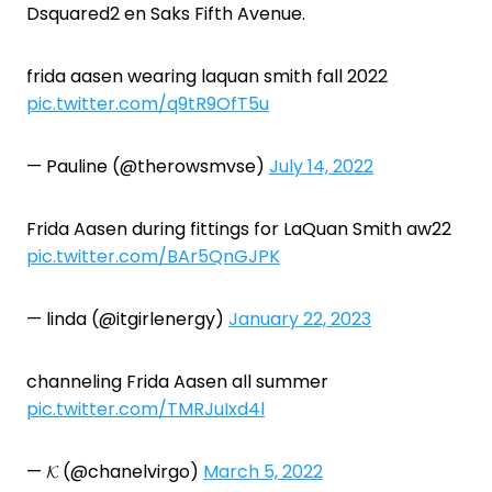
Dsquared2 en Saks Fifth Avenue.
frida aasen wearing laquan smith fall 2022
pic.twitter.com/q9tR9OfT5u
— Pauline (@therowsmvse)
July 14, 2022
Frida Aasen during fittings for LaQuan Smith aw22
pic.twitter.com/BAr5QnGJPK
— linda (@itgirlenergy)
January 22, 2023
channeling Frida Aasen all summer
pic.twitter.com/TMRJuIxd4l
— 𝓚 (@chanelvirgo)
March 5, 2022