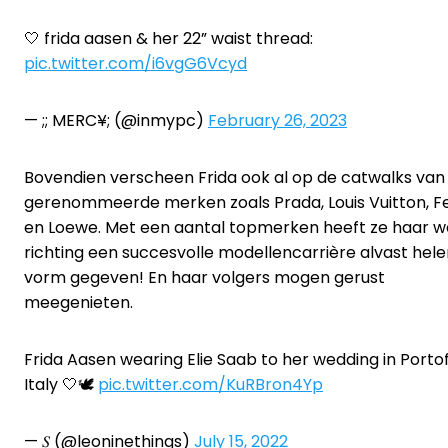
🤍 frida aasen & her 22” waist thread:
pic.twitter.com/i6vgG6Vcyd
— ;; MERC¥; (@inmypc)
February 26, 2023
Bovendien verscheen Frida ook al op de catwalks van
gerenommeerde merken zoals Prada, Louis Vuitton, F
en Loewe. Met een aantal topmerken heeft ze haar 
richting een succesvolle modellencarrière alvast hel
vorm gegeven! En haar volgers mogen gerust
meegenieten.
Frida Aasen wearing Elie Saab to her wedding in Portof
Italy 🤍🕊
pic.twitter.com/KuRBron4Yp
— 𝑆 (@leoninethings)
July 15, 2022