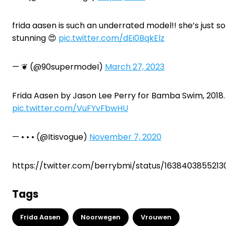
frida aasen is such an underrated model!! she’s just so
stunning 😍
pic.twitter.com/dEi0BqkElz
— ❦ (@90supermodeI)
March 27, 2023
Frida Aasen by Jason Lee Perry for Bamba Swim, 2018.
pic.twitter.com/VuFYvFbwHU
— • • • (@Itisvogue)
November 7, 2020
https://twitter.com/berrybmi/status/1638403855213
Tags
Frida Aasen
Noorwegen
Vrouwen