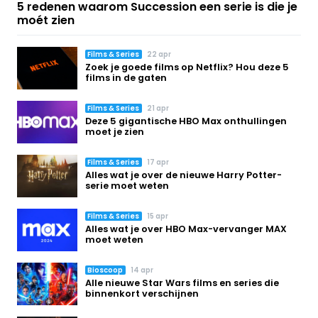
5 redenen waarom Succession een serie is die je
moét zien
Films & Series
22 apr
Zoek je goede films op Netflix? Hou deze 5
films in de gaten
Films & Series
21 apr
Deze 5 gigantische HBO Max onthullingen
moet je zien
Films & Series
17 apr
Alles wat je over de nieuwe Harry Potter-
serie moet weten
Films & Series
15 apr
Alles wat je over HBO Max-vervanger MAX
moet weten
Bioscoop
14 apr
Alle nieuwe Star Wars films en series die
binnenkort verschijnen