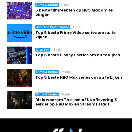
Films & Series
11 mrt
5 beste filmreeksen op HBO Max om te
bingen
Amazon Prime Video
20 feb
Top 5 beste Prime Video series om nu te
kijken
Disney+
18 feb
Top 5 beste Disney+ series om nu te kijken
Films & Series
17 feb
Top 5 beste HBO Max series om nu te kijken
Films & Series
10 feb
Dit is waarom The Last of Us aflevering 5
eerder op HBO Max en Streamz staat