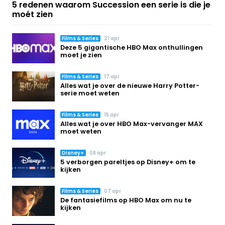
5 redenen waarom Succession een serie is die je
moét zien
Films & Series
21 apr
Deze 5 gigantische HBO Max onthullingen
moet je zien
Films & Series
17 apr
Alles wat je over de nieuwe Harry Potter-
serie moet weten
Films & Series
15 apr
Alles wat je over HBO Max-vervanger MAX
moet weten
Disney+
08 apr
5 verborgen pareltjes op Disney+ om te
kijken
Films & Series
07 apr
De fantasiefilms op HBO Max om nu te
kijken