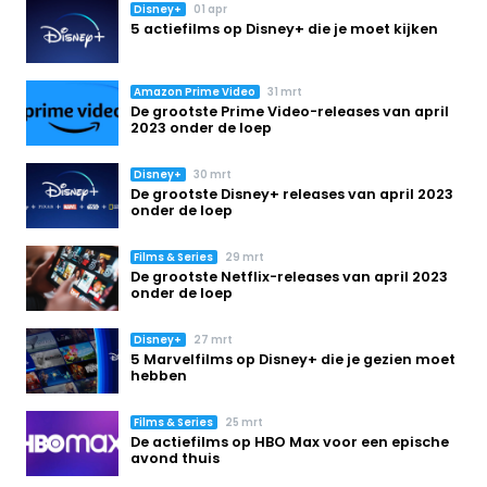
Disney+
01 apr
5 actiefilms op Disney+ die je moet kijken
Amazon Prime Video
31 mrt
De grootste Prime Video-releases van april
2023 onder de loep
Disney+
30 mrt
De grootste Disney+ releases van april 2023
onder de loep
Films & Series
29 mrt
De grootste Netflix-releases van april 2023
onder de loep
Disney+
27 mrt
5 Marvelfilms op Disney+ die je gezien moet
hebben
Films & Series
25 mrt
De actiefilms op HBO Max voor een epische
avond thuis